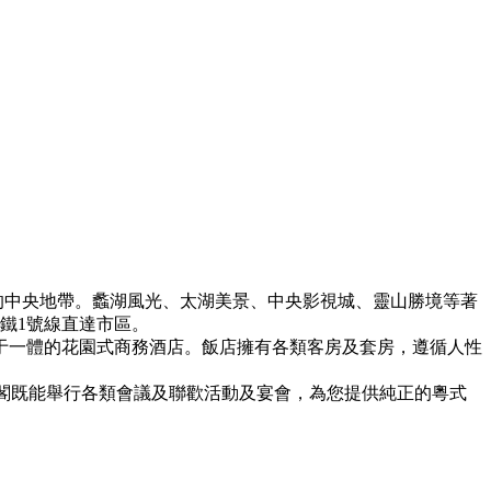
的中央地帶。蠡湖風光、太湖美景、中央影視城、靈山勝境等著
鐵1號線直達市區。
致于一體的花園式商務酒店。飯店擁有各類客房及套房，遵循人性
王閣既能舉行各類會議及聯歡活動及宴會，為您提供純正的粵式