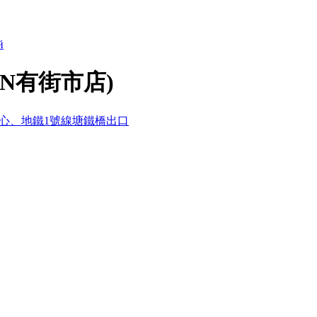
й
N有街市店)
中心、地鐵1號線塘鐵橋出口