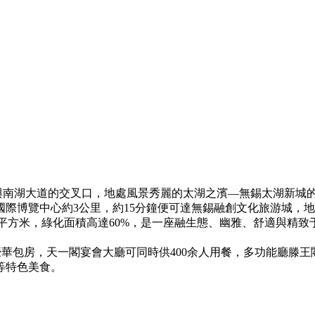
與南湖大道的交叉口，地處風景秀麗的太湖之濱—無錫太湖新城
際博覽中心約3公里，約15分鐘便可達無錫融創文化旅游城，地
00平方米，綠化面積高達60%，是一座融生態、幽雅、舒適與精
華包房，天一閣宴會大廳可同時供400余人用餐，多功能廳滕
等特色美食。