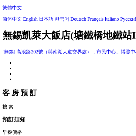
繁體中文
简体中文
English
日本語
한국어
Deutsch
Français
Italiano
Русски
無錫凱萊大飯店(塘鐵橋地鐵站I
[無錫] 高浪路202號（與南湖大道交界處），市民中心、博覽
客 房 預 訂
搜 索
預訂須知
早餐價格