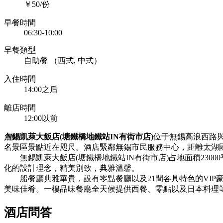
￥50/份
早餐時間
06:30-10:00
早餐類型
自助餐 （西式, 中式）
入住時間
14:00之后
離店時間
12:00以前
無
錫凱萊大飯店(塘鐵橋地鐵站IN有街市店)
位于無錫高浪西路
名景區景點近在咫尺。酒店緊鄰無錫市民服務中心，距離太湖國
無錫凱萊大飯店(塘鐵橋地鐵站IN有街市店)占地面積230
化的設計理念，精美別致，典雅溫馨。
船餐廳典雅華貴，設有零點餐廳以及21間各具特色的VIP豪
美味佳肴。一樓品味餐廳全天候提供西餐、零點以及日本料理
酒店問答