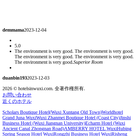
demmama
2023-12-04
5.0
The environment is very good. The environment is very good.
The environment is very good. The environment is very good.
The environment is very good.
Superior Room
duanbin193
2023-12-03
2026 © hotelsinwuxi.com. 全著作権所有.
4.0
お問い合わせ
This check-in is not as good as the first check-in
Superior
近くのホテル
Twin Room
Scholars Boutique Hotel(Wuxi Xuntang Old Town)
Worldhotel
d00995464
2023-11-27
Grand Juna Wuxi
Wuxi Zhanmei Boutique Hotel (Coast City)
Jinshi
Business Hotel (Wuxi Jiangnan University)
Echarm Hotel (Wuxi
Ancient Canal Zhongnan Road)
AMBERRY HOTEL Wuxi
Hubing
4.8
Spring Season Hotel Wuxi
Rongzhi Business Hotel Wuxi
Risheng