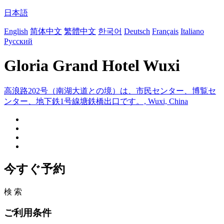
日本語
English
简体中文
繁體中文
한국어
Deutsch
Français
Italiano
Русский
Gloria Grand Hotel Wuxi
高浪路202号（南湖大道との境）は、市民センター、博覧セ
ンター、地下鉄1号線塘鉄橋出口です。, Wuxi, China
今すぐ予約
検 索
ご利用条件