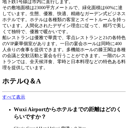
地下鉄1号線は市内に直行します。
その敷地面積は23000平方メートルで、緑化面積は60%に達
しています。生態、優雅、快適、精緻なガーデン式ビジネス
ホテルです。ホテルは各種類の客室とスイートルームを持っ
ています。人間化されたデザイン理念に従って、精巧で美し
くて独特で、優雅で暖かいです。
船レストランは優雅で華貴で、零点レストランと21の各特色
のVIP豪華個室があります。一日の宴会ホールは同時に400
人余りの食事を提供できます。多機能ホールの滕王閣は各種
の会議と交歓活動と宴会を行うことができます。一階のレス
トランでは、全天候洋食、零時と日本料理などの特色ある料
理を提供しています。
ホテルQ＆A
すべて表示
Wuxi Airportからホテルまでの距離はどのく
らいですか？