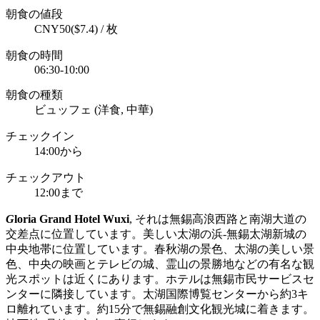
朝食の値段
CNY50($7.4) / 枚
朝食の時間
06:30-10:00
朝食の種類
ビュッフェ (洋食, 中華)
チェックイン
14:00から
チェックアウト
12:00まで
G
loria Grand Hotel Wuxi
, それは無錫高浪西路と南湖大道の
交差点に位置しています。美しい太湖の浜-無錫太湖新城の
中央地帯に位置しています。春秋湖の景色、太湖の美しい景
色、中央の映画とテレビの城、霊山の景勝地などの有名な観
光スポットは近くにあります。ホテルは無錫市民サービスセ
ンターに隣接しています。太湖国際博覧センターから約3キ
ロ離れています。約15分で無錫融創文化観光城に着きます。